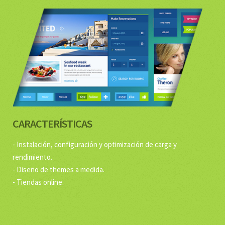
DISEÑO WEB
¿Eres una agencia de publicidad o estudio de diseño y tienes
un boceto en psd para maquetarlo en html? Has llegado al
sitio correcto.
VER EJEMPLO DE WEB