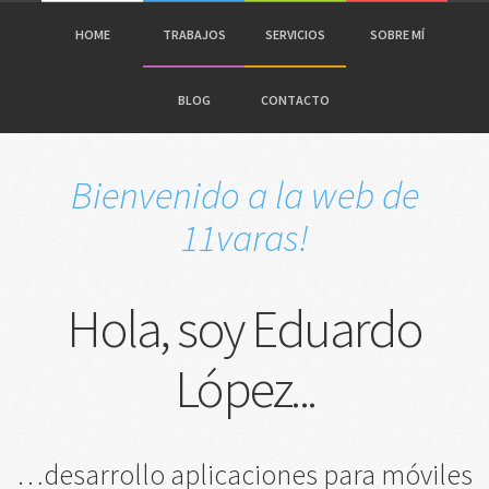
HOME
TRABAJOS
SERVICIOS
SOBRE MÍ
BLOG
CONTACTO
Bienvenido a la web de
11varas!
Hola, soy Eduardo
López...
…desarrollo aplicaciones para móviles