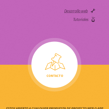
– El 24% de las webs mundiales están desarrolladas con wordpress.
– En constante desarrollo y actualización.
– A pesar de lo que piensa la gran mayoría de la gente, Wordpress
no es sólo un gestor de contenidos para tu blog.
– Porque el código es poesía.
READ MORE
|
0 COMMENTS
You must be
logged in
to post a comment.
Desarrollo web
Tutoriales