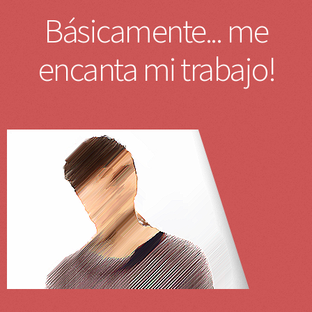
SOBRE MI
MAQUETACION HTML5,CSS3,DESARROLLO APPS
Básicamente... me
encanta mi trabajo!