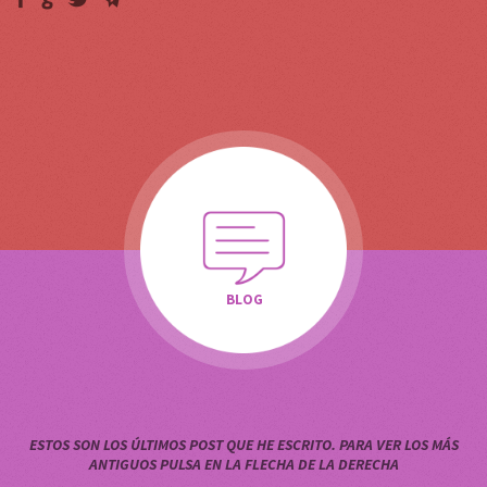
talonario en papel que consistía en descuentos que ofrecían los
distintos comercios Albacete. ‘Albacupon’ evolucionó mas tarde a
‘Kecupon’, siempre apoyado por una web y el tradicional papel, hasta
que a finales del 2013 se dio el paso definitivo para abandonar el
papel y convertirlo en app para móviles pasando a llamarse ‘Atiza! –
Ofertas en comercios y locales de Albacete.
Soy un apasionado de la «buena» música. Vocalista de Saltamontes
Melancólicos, el grupo de R&R con más solera y en activo de
Albacete.