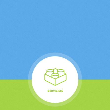
ATIZA! - APP PARA ANDROID & IPHONE
Atiza! - Ofertas de Albacete, es una app para dispositivo
iOS (iPhone) y Android. Se presenta como la guía de
información más completa de la ciudad, con el valor
añadido de tener un directorio de comercios los cuales
pueden publicitar sus ofertas, promociones y descuento