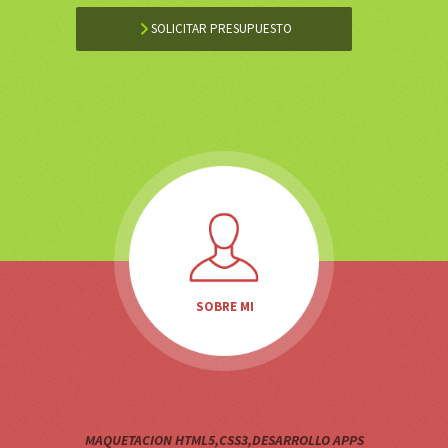
CARACTERISTICAS
- HTML5
- CSS3
- Responsive Web
- Validación W3C
- Maquetación en 960, blueprint...
- Validación en
Accesibilidad A, AA y AAA
SOLICITAR PRESUPUESTO